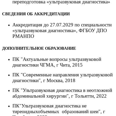
переподготовка «
ультразвуковая диагностика
»
СВЕДЕНИЯ ОБ АККРЕДИТАЦИИ
Аккредитация до
27
.
07
.
2029
по специальности
«
ультразвуковая
диагностика
», ФГБОУ ДПО
РМАНПО
ДОПОЛНИТЕЛЬНОЕ ОБРАЗОВАНИЕ
ПК
"Актуальные вопросы ультразвуковой
диагностики ЧГМА
,
г Чита,
2015
ПК
"Современные направления ультразвуковой
диагностики",
г
Москва
,
2018
ПК
"
У
льтразвуковая диагностика в неотложной
абдоминальной хирургии"
,
г
Тольятти
, 2022
ПК
"
У
льтразвуковая диагностика не
тиреоидных
объемных образований
шеи"
,
г