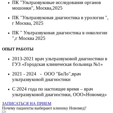
ПК
"Ультразвуковые исследования органов
мошонки"
,
Москва
,
2025
ПК
"Ультразвуковая диагностика в урологии "
,
г Москва, 2025
ПК
" Ультразвуковая диагностика в онкологии
"
,
г
Москва 2025
ОПЫТ РАБОТЫ
2013
-
2021
врач
ультразвуковой диагностики в
ГУЗ
«Г
ородская клиническая
больница
№
1»
2021
-
2024
-
ООО "
БеЛо
"
,
врач
ультразвуковой диагностики
С 2024 года по настоящее время
– врач
ультразвуковой диагностики,
ООО
«
Новомед
»
ЗАПИСАТЬСЯ НА ПРИЕМ
Почему пациенты выбирают клинику Новомед?